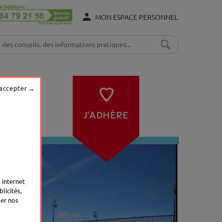
MON ESPACE PERSONNEL
 accepter
J'ADHÈRE
IENS
 internet
licités,
ser nos