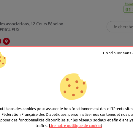
Rechercher
es associations, 12 Cours Fénelon
PERIGUEUX
Continuer sans
LES
VÈNEMENTS
LE DIABÈTE
JE SOUT
AFD
utilisons des cookies pour assurer le bon fonctionnement des différents sites
a Fédération Française des Diabétiques, personnaliser nos contenus et nos pub
poser des fonctionnalités disponibles sur les réseaux sociaux et afin d'analy
trafics.
Lire notre politique de cookies